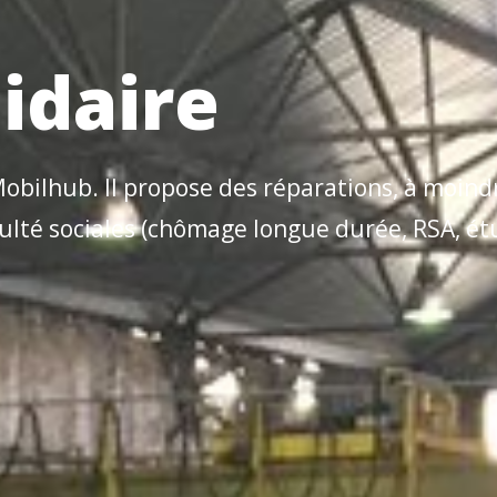
idaire
Mobilhub. Il propose des réparations, à moindr
culté sociales (chômage longue durée, RSA, ét