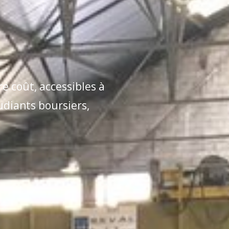
e coût, accessibles à
udiants boursiers,